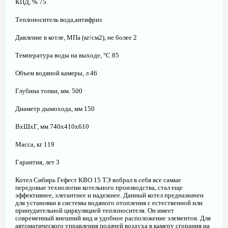
КПД, % 75
Теплоноситель вода,антифриз
Давление в котле, МПа (кг/см2), не более 2
Температура воды на выходе, °С 85
Объем водяной камеры, л 46
Глубина топки, мм. 500
Диаметр дымохода, мм 150
ВхШхГ, мм 740х410х610
Масса, кг 119
Гарантия, лет 3
Котел Сибирь Гефест КВО 15 ТЭ вобрал в себя все самые
передовые технологии котельного производства, стал еще
эффективнее, элегантнее и надежнее. Данный котел предназначен
для установки в системы водяного отопления с естественной или
принудительной циркуляцией теплоносителя. Он имеет
современный внешний вид и удобное расположение элементов. Для
автоматического управления подачей воздуха в камеру сгорания на