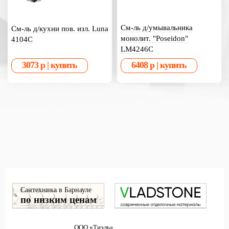
См-ль д/умывальника
См-ль д/кухни пов. изл. Luna
монолит. "Poseidon"
4104C
LM4246C
Сантехника в Барнауле
по низким ценам
ООО «Тиэль»