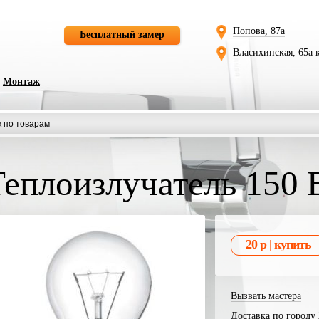
Попова, 87а
Бесплатный замер
Власихинская, 65а 
Монтаж
Теплоизлучатель 150 
Вызвать мастера
Доставка по городу 