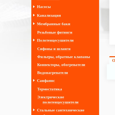
Насосы
Канализация
Мембранные баки
Резьбовые фитинги
Полотенцесушители
Сифоны и шланги
Фильтры, обратные клапаны
О
Конвекторы, обогреватели
Водонагреватели
Санфаянс
Термостатика
Электрические
полотенцесушители
Стальные сантехнические