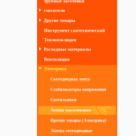
трубные заготовки
смесители
Другие товары
Инструмент сантехнический
Теплоизоляция
Расходные материалы
Вентиляция
Электрика
Светодиодная лента
Стабилизаторы напряжения
Светильники
Лампы накаливания
Прочие товары (Электрика)
Лампы светодиодные